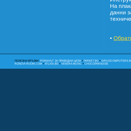
На плак
данни з
техниче
•
Обрат
ПОЛЕЗНИ ВРЪЗКИ:
РОМАНЪТ ЗА ПРАВЕДНИ ЦЕЛИ
•
PARKET.BG
•
SIRIUSCOMPUTERS.B
RONDIA-ROOM.COM
•
ATLASI.BG
•
VENERA MUSIC
•
CHOCOPARADISE