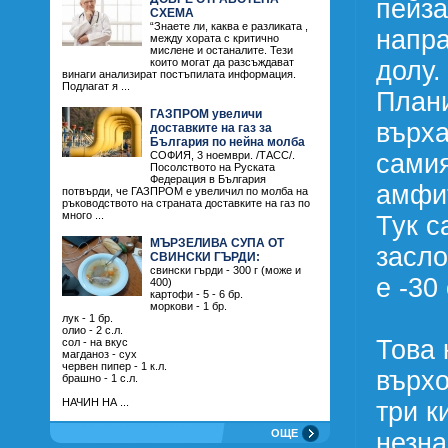
пейза
СХЕМА
“Знаете ли, каква е разликата ,
напра
между хората с критично
мислене и останалите. Тези
долу.
които могат да разсъждават
винаги анализират постъпилата информация.
Подлагат я ...
Плани
ГАЗПРОМ увеличи
върха
доставките на газ за
България по нейна молба
самия
СОФИЯ, 3 ноември. /ТАСС/.
Посолството на Руската
Федерация в България
амфит
потвърди, че ГАЗПРОМ е увеличил по молба на
ръководството на страната доставките на газ по
много ...
Тук с
МЪРЗЕЛИВА СУПА ОТ
засло
СВИНСКИ ГЪРДИ:
свински гърди - 300 г (може и
е -30
400)
картофи - 5 - 6 бр.
моркови - 1 бр.
лук - 1 бр.
олио - 2 с.л.
Това 
сол - на вкус
магданоз - сух
червен пипер - 1 к.л.
върхо
брашно - 1 с.л.
НАЧИН НА ...
три к
ОЩЕ
незна