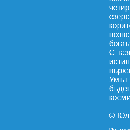
четир
езеро
корит
позво
богат
С таз
истин
върха
Умът 
бъдещ
косми
© Юл
Инструк