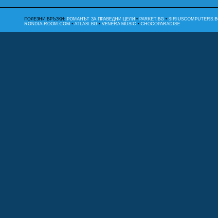
ПОЛЕЗНИ ВРЪЗКИ:
РОМАНЪТ ЗА ПРАВЕДНИ ЦЕЛИ
•
PARKET.BG
•
SIRIUSCOMPUTERS.B
RONDIA-ROOM.COM
•
ATLASI.BG
•
VENERA MUSIC
•
CHOCOPARADISE