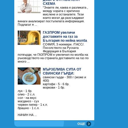
СХЕМА
“Знаете ли, каква е разликата ,
между хората с критично
мислене и останалите. Тези
които могат да разсъждават
винаги анализират постъпилата информация.
Подлагат я ...
ГАЗПРОМ увеличи
доставките на газ за
България по нейна молба
СОФИЯ, 3 ноември. /ТАСС/.
Посолството на Руската
Федерация в България
потвърди, че ГАЗПРОМ е увеличил по молба на
ръководството на страната доставките на газ по
много ...
МЪРЗЕЛИВА СУПА ОТ
СВИНСКИ ГЪРДИ:
свински гърди - 300 г (може и
400)
картофи - 5 - 6 бр.
моркови - 1 бр.
лук - 1 бр.
олио - 2 с.л.
сол - на вкус
магданоз - сух
червен пипер - 1 к.л.
брашно - 1 с.л.
НАЧИН НА ...
ОЩЕ