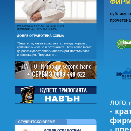
ФИРМ
публикуван
прочетена
публикувана в 12:05ч. на 04.01.2022г.
категория: ЦЕНТРАЛнО ВРЕМЕ
ДОБРЕ ОТРАБОТЕНА СХЕМА
“Знаете ли, каква е разликата , между хората с
критично мислене и останалите. Тези които могат
да разсъждават винаги анализират постъпилата
информация. Подлагат я ...
лого
,
- кра
фир
СТУДЕНТСКО ВРЕМЕ
- пр
ДОБРЕ ОТРАБОТЕНА