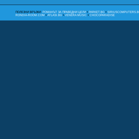
ПОЛЕЗНИ ВРЪЗКИ:
РОМАНЪТ ЗА ПРАВЕДНИ ЦЕЛИ
•
PARKET.BG
•
SIRIUSCOMPUTERS.B
RONDIA-ROOM.COM
•
ATLASI.BG
•
VENERA MUSIC
•
CHOCOPARADISE