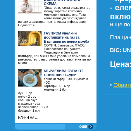
СХЕМА
- еле
“Знаете ли, каква е разликата ,
между хората с критично
вклю
мислене и останалите. Тези
които могат да разсъждават
винаги анализират постъпилата информация.
и ще по
Подлагат я ...
ГАЗПРОМ увеличи
Плащан
доставките на газ за
България по нейна молба
СОФИЯ, 3 ноември. /ТАСС/.
BIC: U
Посолството на Руската
Федерация в България
потвърди, че ГАЗПРОМ е увеличил по молба на
ръководството на страната доставките на газ по
Цена:
много ...
МЪРЗЕЛИВА СУПА ОТ
СВИНСКИ ГЪРДИ:
свински гърди - 300 г (може и
400)
•
Обрат
картофи - 5 - 6 бр.
моркови - 1 бр.
лук - 1 бр.
олио - 2 с.л.
сол - на вкус
магданоз - сух
червен пипер - 1 к.л.
брашно - 1 с.л.
НАЧИН НА ...
ОЩЕ