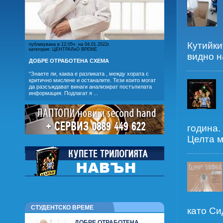
Кутийки
публикувана в 12:05ч. на 04.01.2022г.
категория: ЦЕНТРАЛнО ВРЕМЕ
видно на
ДОБРЕ ОТРАБОТЕНА СХЕМА
“Знаете ли, каква е разликата , между хората с
критично мислене и останалите. Тези които могат
да разсъждават винаги анализират постъпилата
информация. Подлагат я ...
година.
Целта м
СТУДЕНТСКО ВРЕМЕ
катo Си
ДОБРЕ ОТРАБОТЕНА