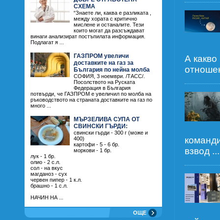
СХЕМА
“Знаете ли, каква е разликата ,
между хората с критично
мислене и останалите. Тези
които могат да разсъждават
винаги анализират постъпилата информация.
Подлагат я ...
ГАЗПРОМ увеличи
А какво
доставките на газ за
отношен
България по нейна молба
СОФИЯ, 3 ноември. /ТАСС/.
Посолството на Руската
Федерация в България
потвърди, че ГАЗПРОМ е увеличил по молба на
ръководството на страната доставките на газ по
много ...
МЪРЗЕЛИВА СУПА ОТ
СВИНСКИ ГЪРДИ:
свински гърди - 300 г (може и
команди
400)
картофи - 5 - 6 бр.
взвод ...
моркови - 1 бр.
лук - 1 бр.
олио - 2 с.л.
сол - на вкус
магданоз - сух
червен пипер - 1 к.л.
брашно - 1 с.л.
НАЧИН НА ...
ОЩЕ