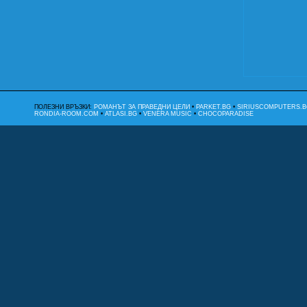
ПОЛЕЗНИ ВРЪЗКИ:
РОМАНЪТ ЗА ПРАВЕДНИ ЦЕЛИ
•
PARKET.BG
•
SIRIUSCOMPUTERS.B
RONDIA-ROOM.COM
•
ATLASI.BG
•
VENERA MUSIC
•
CHOCOPARADISE