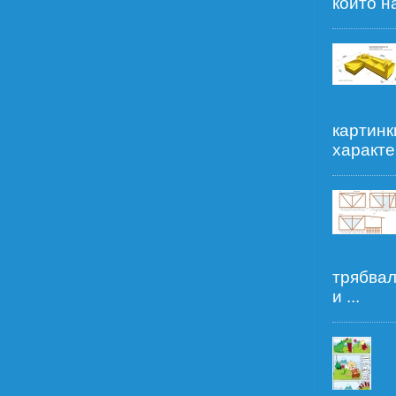
който н
картинк
характер
трябвал
и ...